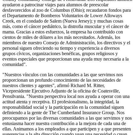
ayudaron a patrocinar viajes para alumnos de preescolar
desfavorecidos al zoo de Columbus (Ohio); recaudaron fondos para
el Departamento de Bomberos Voluntarios de Lower Alloways
Creek, en el condado de Salem (Nueva Jersey); y muchas cosas
más, como el cáncer pediátrico, la distrofia muscular y el cáncer de
mama. Gracias a estos esfuerzos, la empresa ha contribuido con
cientos de miles de dólares a los más necesitados. Además, los
miembros de nuestro Consejo de Administración, los directivos y el
personal siguen ofreciendo su tiempo y experiencia a diversos
grupos cívicos, organizaciones benéficas, grupos religiosos y
eventos especiales que proporcionan una ayuda muy necesaria a la
comunidad".
"Nuestros vínculos con las comunidades a las que servimos nos
proporcionan un profundo conocimiento de las necesidades de
nuestros clientes y agentes", afirmó Richard M. Ritter,
Vicepresidente Ejecutivo Adjunto de la oficina de Coatesville,
Pensilvania. "Nuestra perspectiva local nos ayuda a operar con una
actitud atenta y receptiva. El profesionalismo, la integridad, la
responsabilidad social y la participación en la comunidad siguen
definiendo a la gente de The Cumberland Insurance Group. Nos
preocupamos por las diversas comunidades a las que servimos y nos
entusiasma hacer nuestra contribución a la mejora de cada una de
ellas. Animamos a los empleados a que participen y a que presenten
sugerencias a la alta dirección cuando vean una necesidad o crean