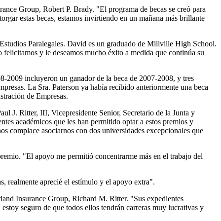
urance Group, Robert P. Brady. "El programa de becas se creó para
torgar estas becas, estamos invirtiendo en un mañana más brillante
Estudios Paralegales. David es un graduado de Millville High School.
o felicitamos y le deseamos mucho éxito a medida que continúa su
8-2009 incluyeron un ganador de la beca de 2007-2008, y tres
mpresas. La Sra. Paterson ya había recibido anteriormente una beca
istración de Empresas.
 J. Ritter, III, Vicepresidente Senior, Secretario de la Junta y
ntes académicos que les han permitido optar a estos premios y
 nos complace asociarnos con dos universidades excepcionales que
remio. "El apoyo me permitió concentrarme más en el trabajo del
 realmente aprecié el estímulo y el apoyo extra".
rland Insurance Group, Richard M. Ritter. "Sus expedientes
 estoy seguro de que todos ellos tendrán carreras muy lucrativas y