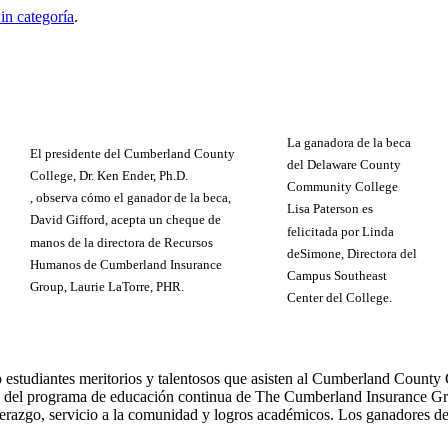
in categoría
.
La ganadora de la beca
El presidente del Cumberland County
del Delaware County
College, Dr. Ken Ender, Ph.D.
Community College
, observa cómo el ganador de la beca,
Lisa Paterson es
David Gifford, acepta un cheque de
felicitada por Linda
manos de la directora de Recursos
deSimone, Directora del
Humanos de Cumberland Insurance
Campus Southeast
Group, Laurie LaTorre, PHR.
Center del College.
nco estudiantes meritorios y talentosos que asisten al Cumberland Cou
rte del programa de educación continua de The Cumberland Insurance Gro
iderazgo, servicio a la comunidad y logros académicos. Los ganadores d