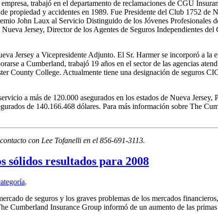
la empresa, trabajó en el departamento de reclamaciones de CGU Insura
e de propiedad y accidentes en 1989. Fue Presidente del Club 1752 de 
emio John Laux al Servicio Distinguido de los Jóvenes Profesionales 
 Nueva Jersey, Director de los Agentes de Seguros Independientes del
eva Jersey a Vicepresidente Adjunto. El Sr. Harmer se incorporó a la e
rarse a Cumberland, trabajó 19 años en el sector de las agencias atend
ester County College. Actualmente tiene una designación de seguros CI
ervicio a más de 120.000 asegurados en los estados de Nueva Jersey, 
asegurados de 140.166.468 dólares. Para más información sobre The Cu
ontacto con Lee Tofanelli en el 856-691-3113.
sólidos resultados para 2008
categoría
.
 mercado de seguros y los graves problemas de los mercados financier
, The Cumberland Insurance Group informó de un aumento de las primas d