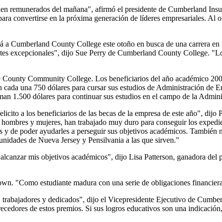
 bien remunerados del mañana", afirmó el presidente de Cumberland Ins
para convertirse en la próxima generación de líderes empresariales. Al o
irá a Cumberland County College este otoño en busca de una carrera en 
ntes excepcionales", dijo Sue Perry de Cumberland County College. "L
are County Community College. Los beneficiarios del año académico 200
 cada una 750 dólares para cursar sus estudios de Administración de E
lman 1.500 dólares para continuar sus estudios en el campo de la Admin
to a los beneficiarios de las becas de la empresa de este año", dijo Paul
hombres y mujeres, han trabajado muy duro para conseguir los expedie
os y de poder ayudarles a perseguir sus objetivos académicos. También
munidades de Nueva Jersey y Pensilvania a las que sirven."
canzar mis objetivos académicos", dijo Lisa Patterson, ganadora del p
wn. "Como estudiante madura con una serie de obligaciones financieras,
 trabajadores y dedicados", dijo el Vicepresidente Ejecutivo de Cumbe
ecedores de estos premios. Si sus logros educativos son una indicación,