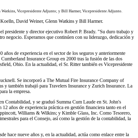
n Watkins, Vicepresidente Adjunto; y Bill Harmer, Vicepresidente Adjunto.
 Koelln, David Weiner, Glenn Watkins y Bill Harmer.
presidente y director ejecutivo Robert P. Brady. "Su duro trabajo y
estro negocio. Esperamos que continúen con su liderazgo, dedicación y
 años de experiencia en el sector de los seguros y anteriormente
e Cumberland Insurance Group en 2000 tras la fusión de las dos
ield, Ohio. En la actualidad, el Sr. Ritter también es Vicepresidente
d Bucknell. Se incorporó a The Mutual Fire Insurance Company of
s y también trabajó para Travelers Insurance y Zurich Insurance. La
para la empresa.
 en Contabilidad, y se graduó Summa Cum Laude en St. John's
2 años de experiencia práctica en gestión financiera tanto en el
pincott, Williams & Wilkins; y Kimble Glass, Inc. Como Tesorero,
mestrales para el Consejo, así como la gestión de la contabilidad, la
 hace nueve años y, en la actualidad, actúa como enlace entre la