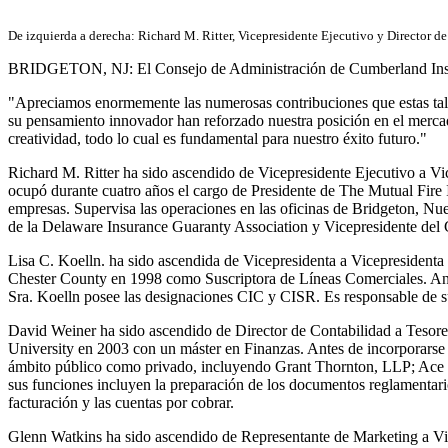
De izquierda a derecha: Richard M. Ritter, Vicepresidente Ejecutivo y Director d
BRIDGETON, NJ:
El Consejo de Administración de Cumberland Insu
"Apreciamos enormemente las numerosas contribuciones que estas tale
su pensamiento innovador han reforzado nuestra posición en el mercad
creatividad, todo lo cual es fundamental para nuestro éxito futuro."
Richard M. Ritter ha sido ascendido de Vicepresidente Ejecutivo a Vi
ocupó durante cuatro años el cargo de Presidente de The Mutual Fire
empresas. Supervisa las operaciones en las oficinas de Bridgeton, Nuev
de la Delaware Insurance Guaranty Association y Vicepresidente del 
Lisa C. Koelln. ha sido ascendida de Vicepresidenta a Vicepresident
Chester County en 1998 como Suscriptora de Líneas Comerciales. Antes
Sra. Koelln posee las designaciones CIC y CISR. Es responsable de sup
David Weiner ha sido ascendido de Director de Contabilidad a Teso
University en 2003 con un máster en Finanzas. Antes de incorporarse 
ámbito público como privado, incluyendo Grant Thornton, LLP; Ace 
sus funciones incluyen la preparación de los documentos reglamentarios
facturación y las cuentas por cobrar.
Glenn Watkins ha sido ascendido de Representante de Marketing a Vi