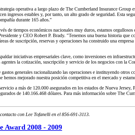
strategia operativa a largo plazo de The Cumberland Insurance Group e
cen ingresos estables y, por tanto, un alto grado de seguridad. Esta segu
Compañía durante 165 años."
través de tiempos económicos nacionales muy duros, estamos orgullosos 
el Presidente y CEO Robert P. Brady. "Tenemos una buena historia que cont
áreas de suscripción, reservas y operaciones ha construido una empresa 
espaldar iniciativas empresariales clave, como inversiones en infraestr
 agentes la cotización, suscripción y servicio de los negocios con la C
gastos generales racionalizando las operaciones e instituyendo otros c
ue hemos mejorado nuestra posición competitiva en el mercado y estamo
ervicio a más de 120.000 asegurados en los estados de Nueva Jersey, 
asegurados de 140.166.468 dólares. Para más información sobre The Cu
ontacto con Lee Tofanelli en el 856-691-3113.
e Award 2008 - 2009