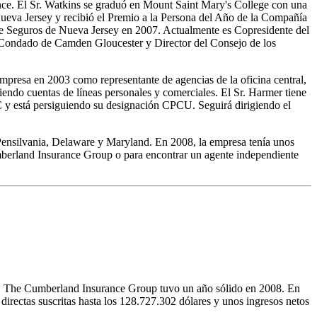
nce. El Sr. Watkins se graduó en Mount Saint Mary's College con una
Nueva Jersey y recibió el Premio a la Persona del Año de la Compañía
de Seguros de Nueva Jersey en 2007. Actualmente es Copresidente del
 Condado de Camden Gloucester y Director del Consejo de los
mpresa en 2003 como representante de agencias de la oficina central,
iendo cuentas de líneas personales y comerciales. El Sr. Harmer tiene
C y está persiguiendo su designación CPCU. Seguirá dirigiendo el
Pensilvania, Delaware y Maryland. En 2008, la empresa tenía unos
mberland Insurance Group o para encontrar un agente independiente
os, The Cumberland Insurance Group tuvo un año sólido en 2008. En
irectas suscritas hasta los 128.727.302 dólares y unos ingresos netos