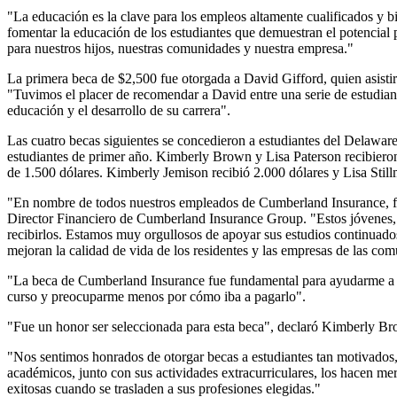
"La educación es la clave para los empleos altamente cualificados y
fomentar la educación de los estudiantes que demuestran el potencial 
para nuestros hijos, nuestras comunidades y nuestra empresa."
La primera beca de $2,500 fue otorgada a David Gifford, quien asist
"Tuvimos el placer de recomendar a David entre una serie de estudia
educación y el desarrollo de su carrera".
Las cuatro becas siguientes se concedieron a estudiantes del Delaw
estudiantes de primer año. Kimberly Brown y Lisa Paterson recibieron
de 1.500 dólares. Kimberly Jemison recibió 2.000 dólares y Lisa Stil
"En nombre de todos nuestros empleados de Cumberland Insurance, felici
Director Financiero de Cumberland Insurance Group. "Estos jóvenes, 
recibirlos. Estamos muy orgullosos de apoyar sus estudios continuad
mejoran la calidad de vida de los residentes y las empresas de las co
"La beca de Cumberland Insurance fue fundamental para ayudarme a al
curso y preocuparme menos por cómo iba a pagarlo".
"Fue un honor ser seleccionada para esta beca", declaró Kimberly Bro
"Nos sentimos honrados de otorgar becas a estudiantes tan motivados,
académicos, junto con sus actividades extracurriculares, los hacen mer
exitosas cuando se trasladen a sus profesiones elegidas."