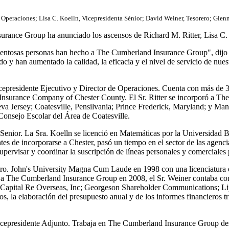
e Operaciones; Lisa C. Koelln, Vicepresidenta Sénior; David Weiner, Tesorero; Glen
rance Group ha anunciado los ascensos de Richard M. Ritter, Lisa C.
ntosas personas han hecho a The Cumberland Insurance Group", dijo el 
o y han aumentado la calidad, la eficacia y el nivel de servicio de nu
cepresidente Ejecutivo y Director de Operaciones. Cuenta con más de 30
 Insurance Company of Chester County. El Sr. Ritter se incorporó a Th
a Jersey; Coatesville, Pensilvania; Prince Frederick, Maryland; y Mansf
Consejo Escolar del Área de Coatesville.
a Senior. La Sra. Koelln se licenció en Matemáticas por la Universida
 de incorporarse a Chester, pasó un tiempo en el sector de las agencia
ervisar y coordinar la suscripción de líneas personales y comerciales 
rero. John's University Magna Cum Laude en 1998 con una licenciatura
a The Cumberland Insurance Group en 2008, el Sr. Weiner contaba con 1
Capital Re Overseas, Inc; Georgeson Shareholder Communications; Lip
, la elaboración del presupuesto anual y de los informes financieros tri
cepresidente Adjunto. Trabaja en The Cumberland Insurance Group desde