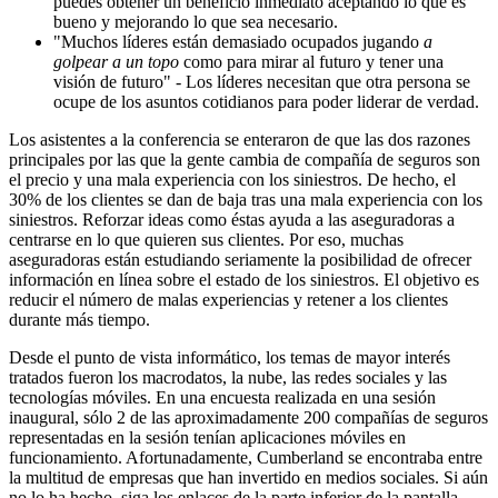
puedes obtener un beneficio inmediato aceptando lo que es
bueno y mejorando lo que sea necesario.
"Muchos líderes están demasiado ocupados jugando
a
golpear a un topo
como para mirar al futuro y tener una
visión de futuro" - Los líderes necesitan que otra persona se
ocupe de los asuntos cotidianos para poder liderar de verdad.
Los asistentes a la conferencia se enteraron de que las dos razones
principales por las que la gente cambia de compañía de seguros son
el precio y una mala experiencia con los siniestros. De hecho, el
30% de los clientes se dan de baja tras una mala experiencia con los
siniestros. Reforzar ideas como éstas ayuda a las aseguradoras a
centrarse en lo que quieren sus clientes. Por eso, muchas
aseguradoras están estudiando seriamente la posibilidad de ofrecer
información en línea sobre el estado de los siniestros. El objetivo es
reducir el número de malas experiencias y retener a los clientes
durante más tiempo.
Desde el punto de vista informático, los temas de mayor interés
tratados fueron los macrodatos, la nube, las redes sociales y las
tecnologías móviles. En una encuesta realizada en una sesión
inaugural, sólo 2 de las aproximadamente 200 compañías de seguros
representadas en la sesión tenían aplicaciones móviles en
funcionamiento. Afortunadamente, Cumberland se encontraba entre
la multitud de empresas que han invertido en medios sociales. Si aún
no lo ha hecho, siga los enlaces de la parte inferior de la pantalla