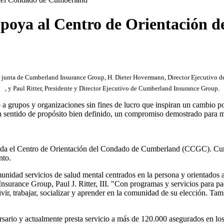
poya al Centro de Orientación 
la junta de Cumberland Insurance Group, H. Dieter Hovermann, Director Ejecutivo 
, y Paul Ritter, Presidente y Director Ejecutivo de Cumberland Insurance Group.
 grupos y organizaciones sin fines de lucro que inspiran un cambio p
 sentido de propósito bien definido, un compromiso demostrado para ma
e brinda el Centro de Orientación del Condado de Cumberland (CCGC). 
nto.
nidad servicios de salud mental centrados en la persona y orientados a 
Insurance Group, Paul J. Ritter, III. "Con programas y servicios para p
r, trabajar, socializar y aprender en la comunidad de su elección. Ta
ario y actualmente presta servicio a más de 120.000 asegurados en lo