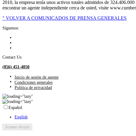
2010, la empresa tenía unos activos totales admitidos de 324.406.00
encontrar un agente independiente cerca de usted, visite www.cumbe
" VOLVER A COMUNICADOS DE PRENSA GENERALES
Síguenos:
Contact Us:
(856) 451-4050
Inicio de sesión de agente
Condiciones generales
Política de privacidad
Español
English
Screen Assist